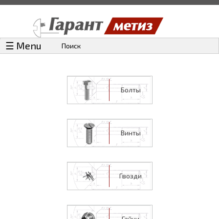
☰ Menu
Поиск
Болты
Винты
Гвозди
Гайки