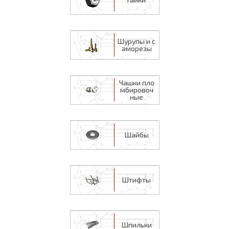
Шурупы и с
аморезы
Чашки пло
мбировоч
ные
Шайбы
Штифты
Шпильки