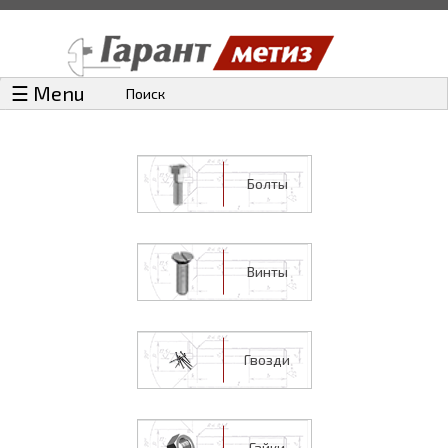
☰ Menu
Поиск
Болты
Винты
Гвозди
Гайки