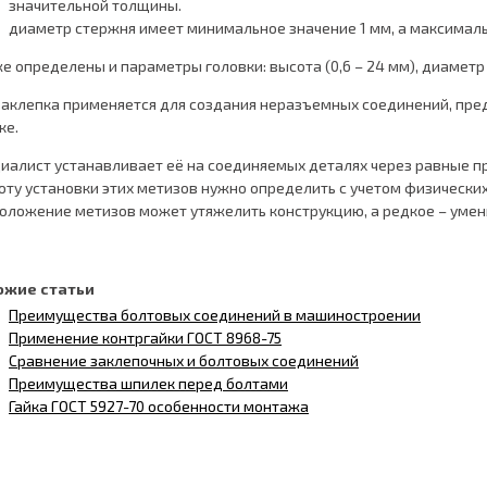
значительной толщины.
диаметр стержня имеет минимальное значение 1 мм, а максималь
е определены и параметры головки: высота (0,6 – 24 мм), диаметр (1
заклепка применяется для создания неразъемных соединений, пре
ке.
иалист устанавливает её на соединяемых деталях через равные 
оту установки этих метизов нужно определить с учетом физически
оложение метизов может утяжелить конструкцию, а редкое – умен
ожие статьи
Преимущества болтовых соединений в машиностроении
Применение контргайки ГОСТ 8968-75
Сравнение заклепочных и болтовых соединений
Преимущества шпилек перед болтами
Гайка ГОСТ 5927-70 особенности монтажа