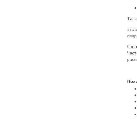
Такж
Эта 
свар
Спец
Част
расп
Пох