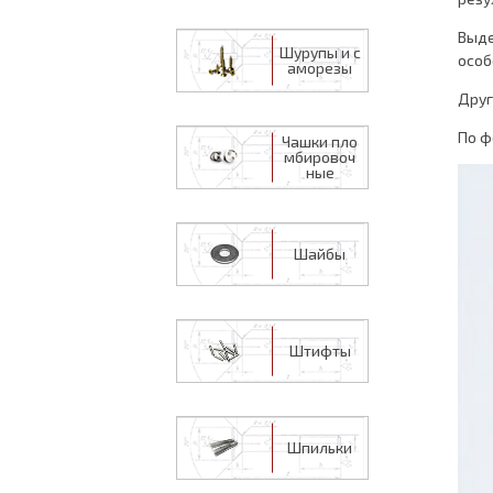
Выде
Шурупы и с
особ
аморезы
Друг
По ф
Чашки пло
мбировоч
ные
Шайбы
Штифты
Шпильки