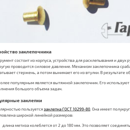
ройство заклепочника
румент состоит из корпуса, устройства для расклепывания и двух р
ругую проводится силовое давление. Механизм заклепочника сраб
атывает стержень, а потом вынимает его из втулки. В результате о
олее популярным является вытяжной заклепочник. Его используют 
лнения большого объема задач.
улярные заклепки
лярностью пользуется
заклепка ГОСТ 10299-80
. Она имеет полукру
ловлена широкой линейкой размеров:
длина метиза колеблется от 2 до 180 мм. Это позволяет соединят