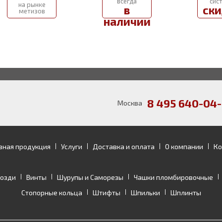
всегда
сис
на рынке
в
ски
метизов
наличии
8 495 640-04-
Москва
зная продукция
Услуги
Доставка и оплата
О компании
Ко
возди
Винты
Шурупы и Саморезы
Чашки пломбировочные
Стопорные кольца
Штифты
Шпильки
Шплинты