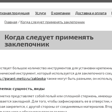
тизная продукция
Услуги
О компании
Доставка и оплата
Главная
/
Когда следует применять заклепочник
Когда следует применять
заклепочник
ствует большое количество инструментов для установки крепежных
нический инструмент, который используется для заклепочного сое
s://garant-metiz.ru/zaklepka
также могут быть разными, он использу
лепка: сущность, виды
 метиз представляет собой полый или сплошной стержень, имеющий
вается закладной. Для того, чтобы зафиксировать ее в отверстии
рая закрепится, с другой стороны от соединяемых материалов. Вто
льтате чего и образуется вторая головка.