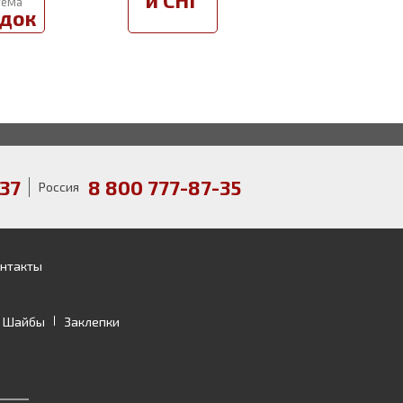
и СНГ
тема
док
37
8 800 777-87-35
Россия
нтакты
Шайбы
Заклепки