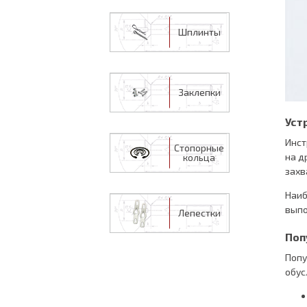
Шплинты
Заклепки
Уст
Инст
Стопорные
на д
кольца
захв
Наиб
выпо
Лепестки
Поп
Попу
обус