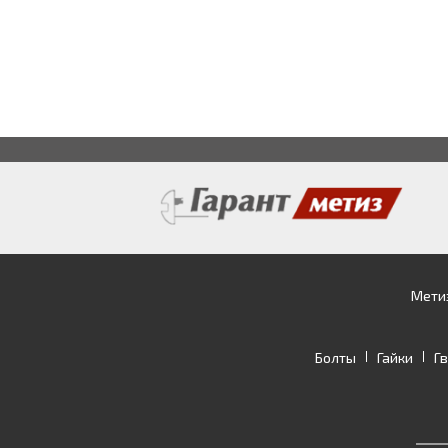
Мети
Болты
Гайки
Г