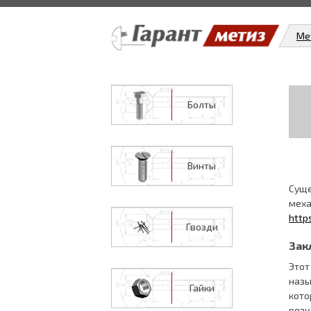
Ме
Болты
Винты
Суще
меха
http
Гвозди
Зак
Этот
назы
Гайки
кото
резу