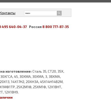
Контакты
8 495 640-04-37
Россия
8 800 777-87-35
на изготовление:
Сталь 35, СТ20, 35Х,
 30ХГСА, 45, 30ХМА, 30ХМА, 3, 38ХМА,
 20Х13, 14Х17Н2, 20ХН3А, 45Х14Н14В2М,
Х1МФ1ТР, 25Х2М1Ф, 25ХМ1Ф, 12Х18НТ,
Т, 12Х18Н9.
наличии