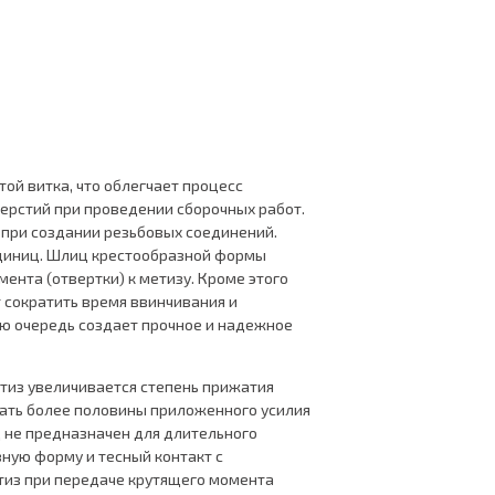
той витка, что облегчает процесс
ерстий при проведении сборочных работ.
при создании резьбовых соединений.
единиц. Шлиц крестообразной формы
ента (отвертки) к метизу. Кроме этого
 сократить время ввинчивания и
ою очередь создает прочное и надежное
етиз увеличивается степень прижатия
ать более половины приложенного усилия
иц не предназначен для длительного
зную форму и тесный контакт с
тиз при передаче крутящего момента