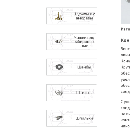
Шурупы и с
аморезы
Изго
Чашки пло
Кон
мбировоч
ные
Винт
ввин
Кону
Круп
Шайбы
обес
увел
обес
соед
Штифты
С ув
соед
на в
Шпильки
конт
нако