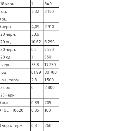
18 черн.
1
640
 оц.
3,32
2 150
 оц.
 черн.
4,09
2 910
20 черн.
33,6
20 оц.
10,62
6 290
20 черн.
6,5
5 550
20 кд.
1
560
 черн.
35,8
17 250
 оц.
61,99
30 700
 оц., терм.
2,8
1 500
25 оц.
6
2 800
25 черн.
 ж.ц.
0,39
205
0 ГОСТ 10620
0,35
160
 черн. Терм.
0,8
260