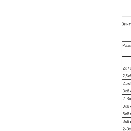
Винт
Раз
2х7 
2,5х
2,5х
3х6 
2-3х
3х8 
3х8 
3х8 
2-3х