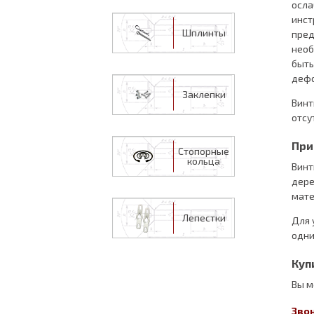
осла
инст
Шплинты
пред
необ
быть
деф
Заклепки
Винт
отсу
При
Стопорные
кольца
Винт
дере
мате
Лепестки
Для 
одни
Куп
Вы м
Звон