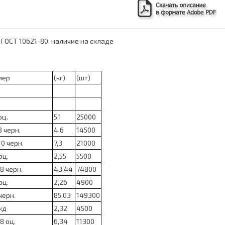
 ГОСТ 10621-80: наличие на складе
мер
(кг)
(шт)
оц.
5,1
25000
8 черн.
4,6
14500
10 черн.
7,3
21000
оц.
2,55
5500
8 черн.
43,44
74800
оц.
2,26
4900
черн.
85,03
149300
кд
2,32
4500
8 оц.
6,34
11300