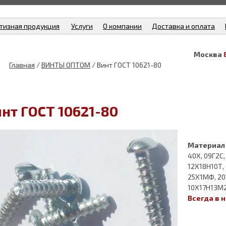
тизная продукция
Услуги
О компании
Доставка и оплата
Москва
Главная
/
ВИНТЫ ОПТОМ
/ Винт ГОСТ 10621-80
нт ГОСТ 10621-80
Материал 
40Х, 09Г2С,
12Х18Н10Т,
25Х1МФ, 20
10Х17Н13М2
Всегда в 