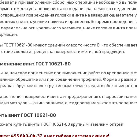
бевает и при выполнении сборочных операций необходимо выполн
рументом для установки винта и создания разъемного соединения 
отвращения повреждения головки винта на завершающем этапе у
ходимо снизить усилие нажима и вращения. Во время проведения 
 параллельна оси крепежного элемента, иначе головка винта или 
ормации.
ы ГОСТ 10621-80 имеют средний класс точности В, что обеспечивае
тствие сколов и трещин на поверхности метизной продукции.
менение винт ГОСТ 10621-80
ы нашли свое применение при выполнении работ по креплению мета
вянной обрешетке или при соединении профилей. Форма и размер 
риала к брускам и конструктивным элементам, что обеспечивает 
упрочнения поверхности винта и предохранения от коррозии на м
м из методов — оцинкованием, оксидированием, хроматирование
ить винт ГОСТ 10621-80
ожете купить винты ГОСТ 10621-80 крупным и мелким оптом!
ите: 495 640-04-37, у нас гибкая система скидок!