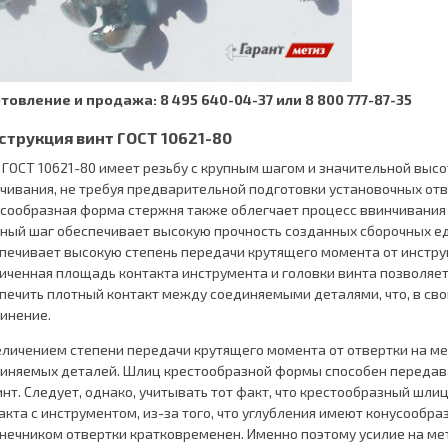
товление и продажа: 8 495 640-04-37 или 8 800 777-87-35
струкция винт ГОСТ 10621-80
 ГОСТ 10621-80 имеет резьбу с крупным шагом и значительной высо
чивания, не требуя предварительной подготовки установочных отв
сообразная форма стержня также облегчает процесс ввинчивания 
ный шаг обеспечивает высокую прочность созданных сборочных 
печивает высокую степень передачи крутящего момента от инструм
иченная площадь контакта инструмента и головки винта позволяет
печить плотный контакт между соединяемыми деталями, что, в св
инение.
еличением степени передачи крутящего момента от отвертки на м
иняемых деталей. Шлиц крестообразной формы способен передав
инт. Следует, однако, учитывать тот факт, что крестообразный шл
акта с инструментом, из-за того, что углубления имеют конусообра
нечником отвертки кратковременен. Именно поэтому усилие на ме