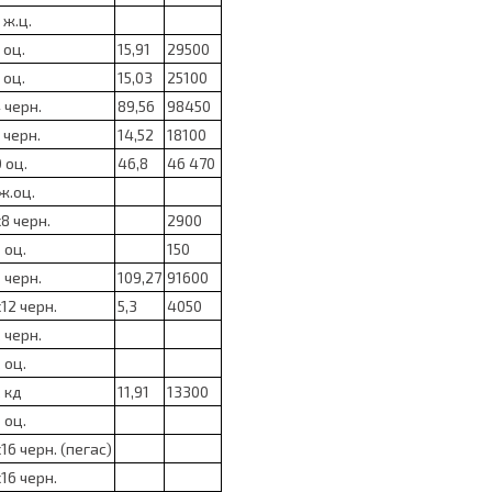
 ж.ц.
 оц.
15,91
29500
 оц.
15,03
25100
 черн.
89,56
98450
 черн.
14,52
18100
 оц.
46,8
46 470
ж.оц.
8 черн.
2900
 оц.
150
 черн.
109,27
91600
12 черн.
5,3
4050
 черн.
 оц.
 кд
11,91
13300
 оц.
16 черн. (пегас)
16 черн.