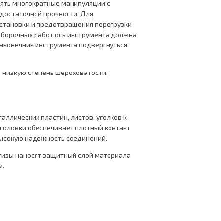
ять многократные манипуляции с
достаточной прочности. Для
становки и предотвращения перегрузки
сборочных работ ось инструмента должна
наконечник инструмента подвергнуться
т низкую степень шероховатости,
ллических пластин, листов, уголков к
головки обеспечивает плотный контакт
высокую надежность соединений.
етизы наносят защитный слой материала
м.