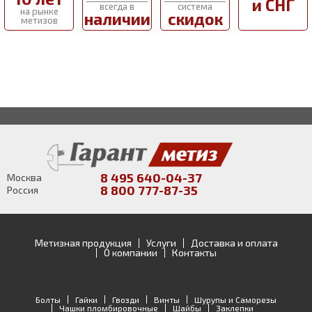
и СНГ
всегда в
система
на рынке
наличии
скидок
метизов
8 495 640-04-37
Москва
8 800 777-87-35
Россия
Метизная продукция
Услуги
Доставка и оплата
О компании
Контакты
Болты
Гайки
Гвозди
Винты
Шурупы и Саморезы
Чашки пломбировочные
Шайбы
Заклепки