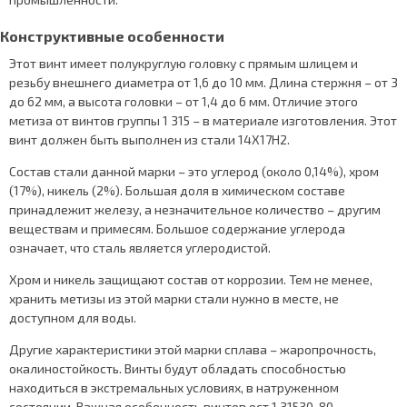
Конструктивные особенности
Этот винт имеет полукруглую головку с прямым шлицем и
резьбу внешнего диаметра от 1,6 до 10 мм. Длина стержня – от 3
до 62 мм, а высота головки – от 1,4 до 6 мм. Отличие этого
метиза от винтов группы 1 315 – в материале изготовления. Этот
винт должен быть выполнен из стали 14Х17Н2.
Состав стали данной марки – это углерод (около 0,14%), хром
(17%), никель (2%). Большая доля в химическом составе
принадлежит железу, а незначительное количество – другим
веществам и примесям. Большое содержание углерода
означает, что сталь является углеродистой.
Хром и никель защищают состав от коррозии. Тем не менее,
хранить метизы из этой марки стали нужно в месте, не
доступном для воды.
Другие характеристики этой марки сплава – жаропрочность,
окалиностойкость. Винты будут обладать способностью
находиться в экстремальных условиях, в натруженном
состоянии. Важная особенность винтов ост 1 31530-80 –