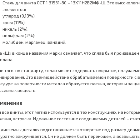
Сталь для винта ОСТ 1 31531-80 – 13Х11Н2В2МФ-Ш. Это высоколе
элементов:
углерод (0,13%);
хром (11%);
никель (2%);
вольфрам (2%);
молибден, марганец, ванадий.
а «Ш» в конце названия марки означает, что сплав был произвед
плава.
е того, по стандарту, сплав может содержать покрытие, получае
ивирования. Это взаимодействие обрабатываемой поверхности с 
едуре на поверхности металла образуется пленка, которая и защи
ссивных веществ.
менение
и все винты, этот метиз используется в тех конструкциях, на кото
ения, встряска. Идеальное состояние соединяемых деталей – стат
единяемых деталях подготавливается отверстие под размер диамет
куратно закручивается. Он не должен быть перекошен, а возвышать