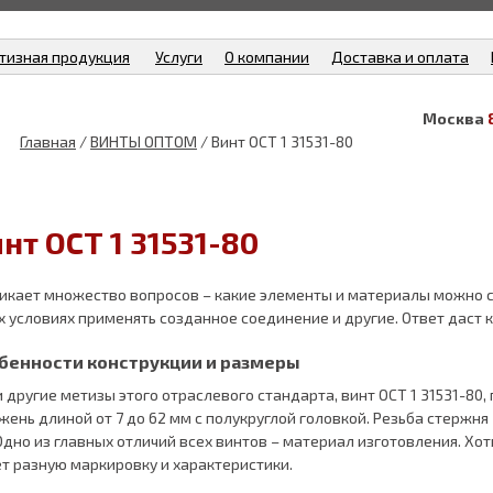
тизная продукция
Услуги
О компании
Доставка и оплата
Москва
Главная
/
ВИНТЫ ОПТОМ
/ Винт ОСТ 1 31531-80
нт ОСТ 1 31531-80
икает множество вопросов – какие элементы и материалы можно с
х условиях применять созданное соединение и другие. Ответ даст 
бенности конструкции и размеры
и другие метизы этого отраслевого стандарта, винт ОСТ 1 31531-80
жень длиной от 7 до 62 мм с полукруглой головкой. Резьба стержня 
Одно из главных отличий всех винтов – материал изготовления. Хоть
т разную маркировку и характеристики.