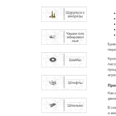
Шурупы и с
аморезы
Чашки пло
мбировоч
ные
Букв
пере
Кром
Шайбы
пасс
проц
агре
Штифты
При
Как 
движ
Шпильки
В со
и ак