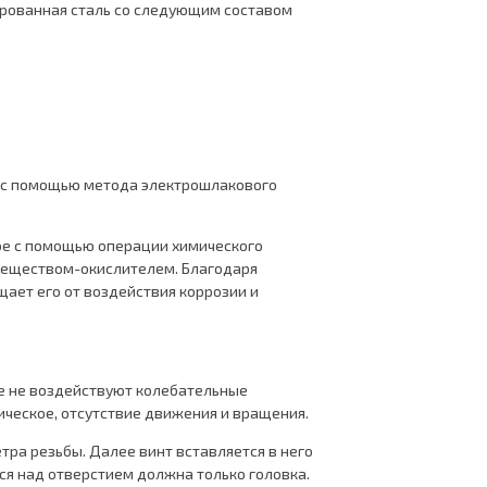
гированная сталь со следующим составом
ен с помощью метода электрошлакового
мое с помощью операции химического
веществом-окислителем. Благодаря
щает его от воздействия коррозии и
рые не воздействуют колебательные
ическое, отсутствие движения и вращения.
ра резьбы. Далее винт вставляется в него
ся над отверстием должна только головка.