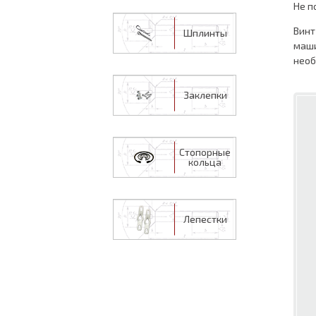
Не п
Винт
Шплинты
маши
необ
Заклепки
Стопорные
кольца
Лепестки