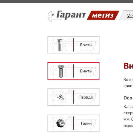
Ме
Болты
Ви
Винты
Возн
каки
Гвозди
Осо
Как 
стер
мм. 
Гайки
имее