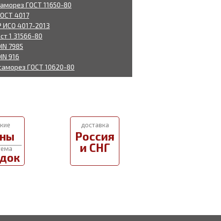
саморез ГОСТ 11650-80
ГОСТ 4017
Р ИСО 4017-2013
ст 1 31566-80
IN 7985
IN 916
саморез ГОСТ 10620-80
кие
доставка
ны
Россия
и СНГ
тема
док