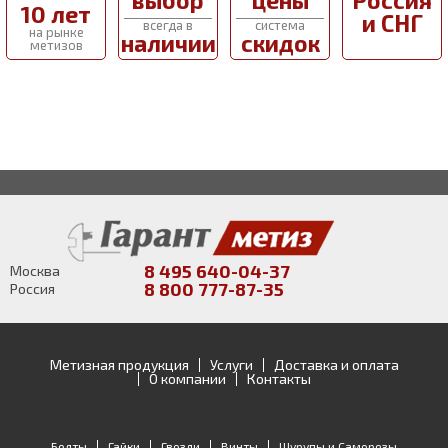
выбор
цены
Россия
10 лет
и СНГ
всегда в
система
на рынке
наличии
скидок
метизов
8 495 640-04-37
Москва
8 800 777-87-35
Россия
Метизная продукция
Услуги
Доставка и оплата
О компании
Контакты
Болты
Гайки
Гвозди
Винты
Шурупы и Саморезы