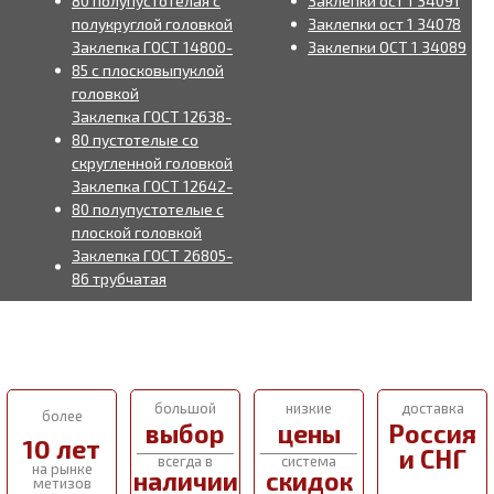
80 полупустотелая с
Заклепки ост 1 34091
полукруглой головкой
Заклепки ост 1 34078
Заклепка ГОСТ 14800-
Заклепки ОСТ 1 34089
85 с плосковыпуклой
головкой
Заклепка ГОСТ 12638-
80 пустотелые со
скругленной головкой
Заклепка ГОСТ 12642-
80 полупустотелые с
плоской головкой
Заклепка ГОСТ 26805-
86 трубчатая
большой
низкие
доставка
более
выбор
цены
Россия
10 лет
и СНГ
всегда в
система
на рынке
наличии
скидок
метизов