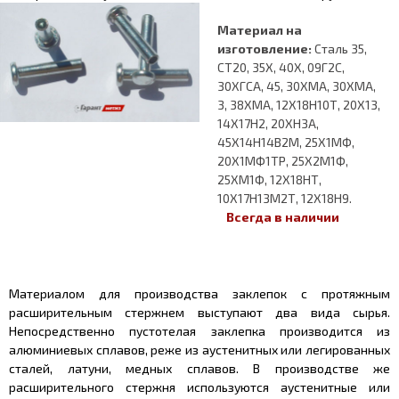
Материал на
изготовление:
Сталь 35,
СТ20, 35Х, 40Х, 09Г2С,
30ХГСА, 45, 30ХМА, 30ХМА,
3, 38ХМА, 12Х18Н10Т, 20Х13,
14Х17Н2, 20ХН3А,
45Х14Н14В2М, 25Х1МФ,
20Х1МФ1ТР, 25Х2М1Ф,
25ХМ1Ф, 12Х18НТ,
10Х17Н13М2Т, 12Х18Н9.
Всегда в наличии
Материалом для производства заклепок с протяжным
расширительным стержнем выступают два вида сырья.
Непосредственно пустотелая заклепка производится из
алюминиевых сплавов, реже из аустенитных или легированных
сталей, латуни, медных сплавов. В производстве же
расширительного стержня используются аустенитные или