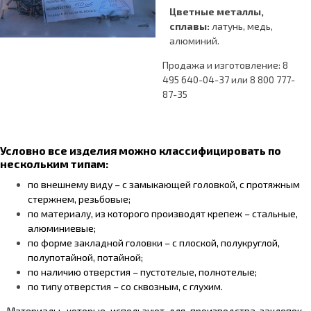
Цветные металлы,
сплавы:
латунь, медь,
алюминий.
Продажа и изготовление: 8
495 640-04-37 или 8 800 777-
87-35
Условно все изделия можно классифицировать по
нескольким типам:
по внешнему виду – с замыкающей головкой, с протяжным
стержнем, резьбовые;
по материалу, из которого производят крепеж – стальные,
алюминиевые;
по форме закладной головки – с плоской, полукруглой,
полупотайной, потайной;
по наличию отверстия – пустотелые, полнотелые;
по типу отверстия – со сквозным, с глухим.
Материалы, которые используют для производства заклепок,