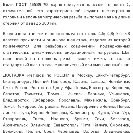
Болт ГОСТ 15589-70
характеризуется классом точности С,
отличительной его характеристикой служит шестигранная
головка и неполная метрическая резьба, выполняемая на длине
стержня от 8 мм до 300 мм.
В производстве метизов используется сталь 4.6; 4,8; 5,6; 5,8
классов прочности и оцинкованная сталь, изделия из которой
применяются для резьбовых соединений, подверженных
статическим, динамическим, вибрационным нагрузкам. Шаг
нарезаемой на стержень резьбы может иметь те только
стандартный шаг, но также увеличенный или уменьшенный шаг.
ДОСТАВКА метизов по РОССИИ в Москву, Санкт-Петербург,
Екатеринбург, Нижний Новгород, Казань, Самара, Челябинск,
Омск, Ростов, Ростов-на-Дону, Уфа, Пермь, Волгоград, Воронеж,
Саратов, Тольятти, Тюмень, Ижевск, Барнаул, Ульяновск,
Владивосток, Хабаровск, Ярославль, Махачкала, Оренбург,
Томск, Кемерово, Астрахань, Рязань, Набережные Челны, Пенза,
Липецк, Тула, Киров, Чебоксары, Калининград, Курск, Улан-Удэ,
Ставрополь, Тверь, Иваново, Брянск, Сочи, Белгород,
Архангельск, Владимир, Севастополь, Чита, Калуга, Смоленск,
Волжский, Курган, Орел, Череповец, Вологда, Владикавказ,