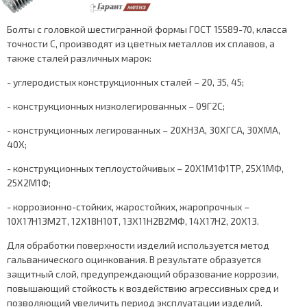
Болты с головкой шестигранной формы ГОСТ 15589-70, класса
точности С, производят из цветных металлов их сплавов, а
также сталей различных марок:
- углеродистых конструкционных сталей – 20, 35, 45;
- конструкционных низколегированных – 09Г2С;
- конструкционных легированных – 20ХН3А, 30ХГСА, 30ХМА,
40Х;
- конструкционных теплоустойчивых – 20Х1М1Ф1ТР, 25Х1МФ,
25Х2М1Ф;
- коррозионно-стойких, жаростойких, жаропрочных –
10Х17Н13М2Т, 12Х18Н10Т, 13Х11Н2В2МФ, 14Х17Н2, 20Х13.
Для обработки поверхности изделий используется метод
гальванического оцинкования. В результате образуется
защитный слой, предупреждающий образование коррозии,
повышающий стойкость к воздействию агрессивных сред и
позволяющий увеличить период эксплуатации изделий.